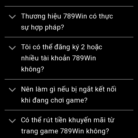
Thương hiệu 789Win có thực
sự hợp pháp?
Tôi có thể đăng ký 2 hoặc
nhiều tài khoản 789Win
không?
Nên làm gì nếu bị ngắt kết nối
khi đang chơi game?
Có thể rút tiền khuyến mãi từ
trang game 789Win không?