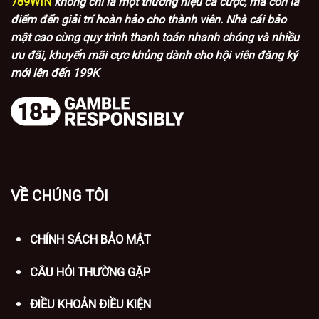
789WIN
không chỉ là một thương hiệu cá cược, mà còn là
điểm đến giải trí hoàn hảo cho thành viên. Nhà cái bảo
mật cao cùng quy trình thanh toán nhanh chóng và nhiều
ưu đãi, khuyến mãi cực khủng dành cho hội viên đăng ký
mới lên đến 199K
VỀ CHÚNG TÔI
CHÍNH SÁCH BẢO MẬT
CÂU HỎI THƯỜNG GẶP
ĐIỀU KHOẢN ĐIỀU KIỆN