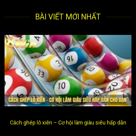
BÀI VIẾT MỚI NHẤT
Cách ghép lô xiên – Cơ hội làm giàu siêu hấp dẫn