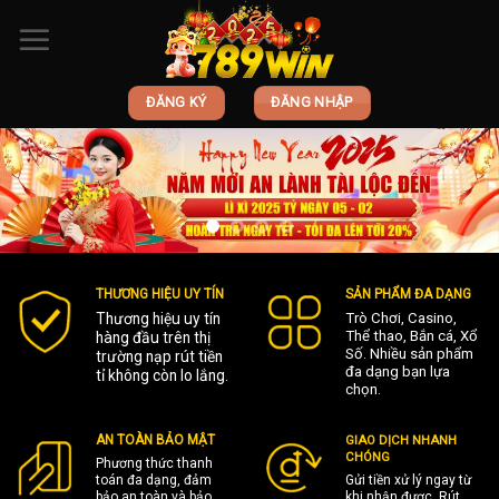
Chuyển
đến
nội
ĐĂNG KÝ
ĐĂNG NHẬP
dung
THƯƠNG HIỆU UY TÍN
SẢN PHẨM ĐA DẠNG
Thương hiệu uy tín
Trò Chơi, Casino,
Thể thao, Bắn cá, Xổ
hàng đầu trên thị
Số. Nhiều sản phẩm
trường nạp rút tiền
đa dạng bạn lựa
tỉ không còn lo lắng.
chọn.
AN TOÀN BẢO MẬT
GIAO DỊCH NHANH
CHÓNG
Phương thức thanh
toán đa dạng, đảm
Gửi tiền xử lý ngay từ
bảo an toàn và bảo
khi nhận được. Rút