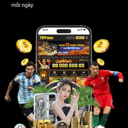
mỗi ngày.