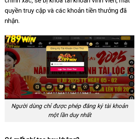
chính xác, sẽ bị khóa tài khoản vĩnh viễn, mất
quyền truy cập và các khoản tiền thưởng đã
nhận.
Người dùng chỉ được phép đăng ký tài khoản
một lần duy nhất