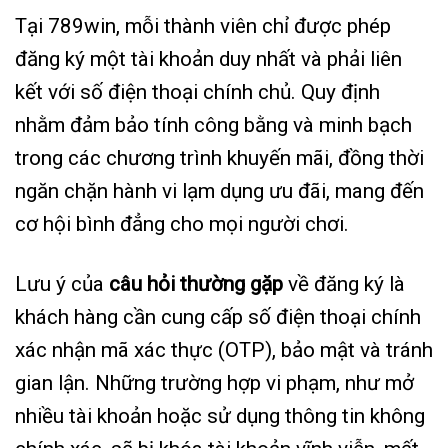
Tại 789win, mỗi thành viên chỉ được phép
đăng ký một tài khoản duy nhất và phải liên
kết với số điện thoại chính chủ. Quy định
nhằm đảm bảo tính công bằng và minh bạch
trong các chương trình khuyến mãi, đồng thời
ngăn chặn hành vi lạm dụng ưu đãi, mang đến
cơ hội bình đẳng cho mọi người chơi.
Lưu ý của
câu hỏi thường gặp
về đăng ký là
khách hàng cần cung cấp số điện thoại chính
xác nhận mã xác thực (OTP), bảo mật và tránh
gian lận. Những trường hợp vi phạm, như mở
nhiều tài khoản hoặc sử dụng thông tin không