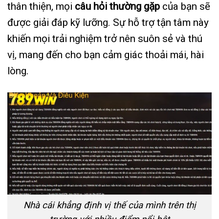
thân thiện, mọi
câu hỏi thường gặp
của bạn sẽ
được giải đáp kỹ lưỡng. Sự hỗ trợ tận tâm này
khiến mọi trải nghiệm trở nên suôn sẻ và thú
vị, mang đến cho bạn cảm giác thoải mái, hài
lòng.
Nhà cái khẳng định vị thế của mình trên thị