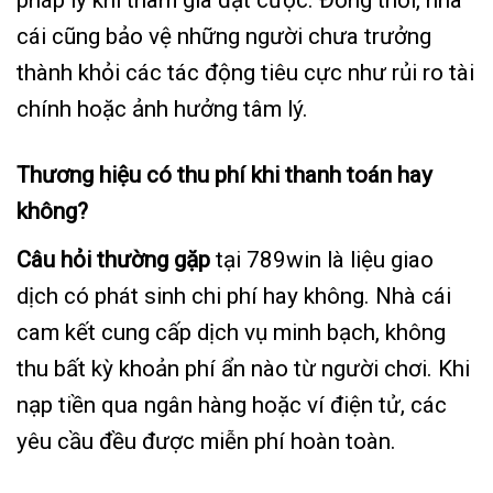
pháp lý khi tham gia đặt cược. Đồng thời, nhà
cái cũng bảo vệ những người chưa trưởng
thành khỏi các tác động tiêu cực như rủi ro tài
chính hoặc ảnh hưởng tâm lý.
Thương hiệu có thu phí khi thanh toán hay
không?
Câu hỏi thường gặp
tại 789win là liệu giao
dịch có phát sinh chi phí hay không. Nhà cái
cam kết cung cấp dịch vụ minh bạch, không
thu bất kỳ khoản phí ẩn nào từ người chơi. Khi
nạp tiền qua ngân hàng hoặc ví điện tử, các
yêu cầu đều được miễn phí hoàn toàn.