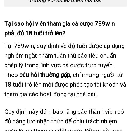
trường với nhiều điểm nổi bật
Tại sao hội viên tham gia cá cược 789win
phải đủ 18 tuổi trở lên?
Tại 789win, quy định về độ tuổi được áp dụng
nghiêm ngặt nhằm tuân thủ các tiêu chuẩn
pháp lý trong lĩnh vực cá cược trực tuyến.
Theo
câu hỏi thường gặp
, chỉ những người từ
18 tuổi trở lên mới được phép tạo tài khoản và
tham gia các hoạt động tại nhà cái.
Quy định này đảm bảo rằng các thành viên có
đủ năng lực nhận thức để chịu trách nhiệm