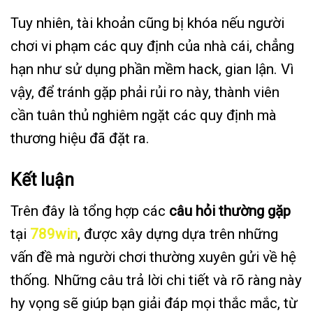
Tuy nhiên, tài khoản cũng bị khóa nếu người
chơi vi phạm các quy định của nhà cái, chẳng
hạn như sử dụng phần mềm hack, gian lận. Vì
vậy, để tránh gặp phải rủi ro này, thành viên
cần tuân thủ nghiêm ngặt các quy định mà
thương hiệu đã đặt ra.
Kết luận
Trên đây là tổng hợp các
câu hỏi thường
gặp
tại
789win
, được xây dựng dựa trên những
vấn đề mà người chơi thường xuyên gửi về hệ
thống. Những câu trả lời chi tiết và rõ ràng này
hy vọng sẽ giúp bạn giải đáp mọi thắc mắc, từ