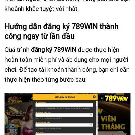
khoảnh khắc tuyệt vời nhất.
Hướng dẫn đăng ký 789WIN thành
công ngay từ lần đầu
Quá trình
đăng ký 789WIN
được thực hiện
hoàn toàn miễn phí và áp dụng cho mọi người
chơi. Để tạo tài khoản thành công, bạn chỉ cần
thực hiện theo từng bước sau: