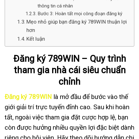
thông tin cá nhân
Bước 3: Hoàn tất mọi công đoạn đăng ký
Mẹo nhỏ giúp bạn đăng ký 789WIN thuận lợi
hơn
Kết luận
Đăng ký 789WIN – Quy trình
tham gia nhà cái siêu chuẩn
chỉnh
Đăng ký 789WIN
là mở đầu để bước vào thế
giới giải trí trực tuyến đỉnh cao. Sau khi hoàn
tất, ngoài việc tham gia đặt cược hợp lệ, bạn
còn được hưởng nhiều quyền lợi đặc biệt dành
riêng cho hội viên. Hãy theo dõi hướng dẫn chi