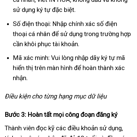
sử dụng ký tự đặc biệt.
Số điện thoại: Nhập chính xác số điện
thoại cá nhân để sử dụng trong trường hợp
cần khôi phục tài khoản.
Mã xác minh: Vui lòng nhập dãy ký tự mã
hiển thị trên màn hình để hoàn thành xác
nhận.
Điều kiện cho từng hạng mục dữ liệu
Bước 3: Hoàn tất mọi công đoạn đăng ký
Thành viên đọc kỹ các điều khoản sử dụng,