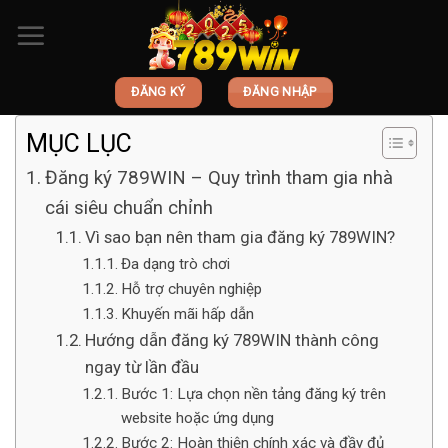
Chuyển
đến
nội
ĐĂNG KÝ
ĐĂNG NHẬP
dung
MỤC LỤC
Đăng ký 789WIN – Quy trình tham gia nhà
cái siêu chuẩn chỉnh
Vì sao bạn nên tham gia đăng ký 789WIN?
Đa dạng trò chơi
Hỗ trợ chuyên nghiệp
Khuyến mãi hấp dẫn
Hướng dẫn đăng ký 789WIN thành công
ngay từ lần đầu
Bước 1: Lựa chọn nền tảng đăng ký trên
website hoặc ứng dụng
Bước 2: Hoàn thiện chính xác và đầy đủ