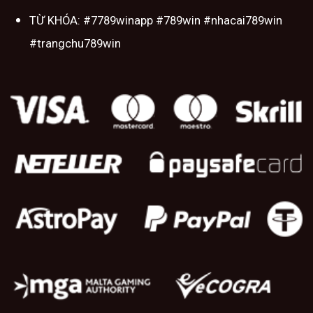
TỪ KHÓA: #7789winapp #789win #nhacai789win
#trangchu789win