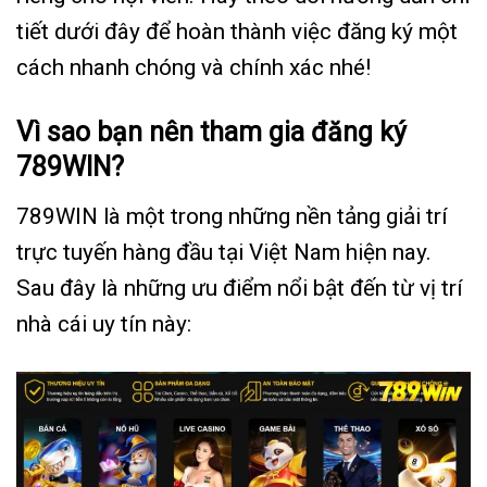
tiết dưới đây để hoàn thành việc đăng ký một
cách nhanh chóng và chính xác nhé!
Vì sao bạn nên tham gia đăng ký
789WIN?
789WIN là một trong những nền tảng giải trí
trực tuyến hàng đầu tại Việt Nam hiện nay.
Sau đây là những ưu điểm nổi bật đến từ vị trí
nhà cái uy tín này: