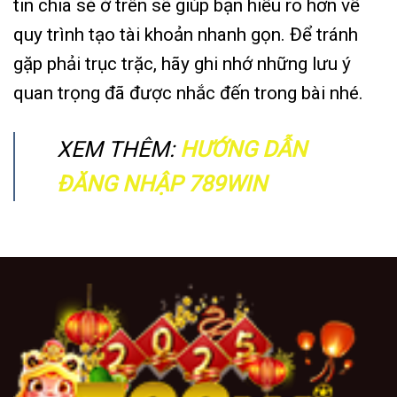
tin chia sẻ ở trên sẽ giúp bạn hiểu rõ hơn về
quy trình tạo tài khoản nhanh gọn. Để tránh
gặp phải trục trặc, hãy ghi nhớ những lưu ý
quan trọng đã được nhắc đến trong bài nhé.
XEM THÊM:
HƯỚNG DẪN
ĐĂNG NHẬP 789WIN