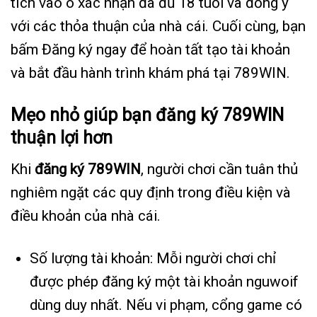
tích vào ô xác nhận đã đủ 18 tuổi và đồng ý
với các thỏa thuận của nhà cái. Cuối cùng, bạn
bấm Đăng ký ngay để hoàn tất tạo tài khoản
và bắt đầu hành trình khám phá tại 789WIN.
Mẹo nhỏ giúp bạn đăng ký 789WIN
thuận lợi hơn
Khi
đăng ký 789WIN
, người chơi cần tuân thủ
nghiêm ngặt các quy định trong điều kiện và
điều khoản của nhà cái.
Số lượng tài khoản: Mỗi người chơi chỉ
được phép đăng ký một tài khoản nguwoif
dùng duy nhất. Nếu vi phạm, cổng game có