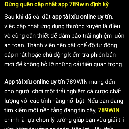
Đừng quên cập nhật app 789win định kỳ
Sau khi đã cài đặt
app tài xỉu online uy tín
,
việc cập nhật ứng dụng thường xuyên là điều
vô cùng cần thiết để đảm bảo trải nghiệm luôn
an toàn. Thành viên nên bật chế độ tự động
cập nhật hoặc chủ động kiểm tra phiên bản
mới để không bỏ lỡ những cải tiến quan trọng.
App tài xỉu online uy tín
789WIN mang đến
cho người chơi một trải nghiệm cá cược chất
lượng với các tính năng nổi bật. Nếu bạn đang
tìm kiếm một nền tảng đáng tin cậy,
789WIN
chính là lựa chọn lý tưởng giúp bạn vừa giải trí