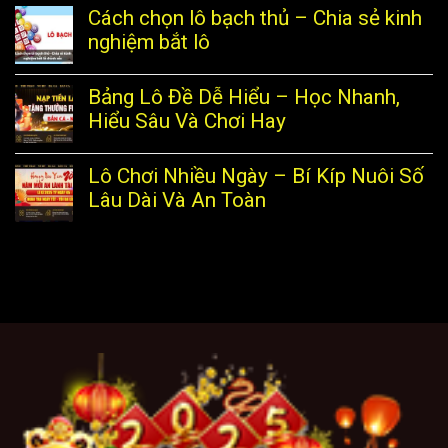
Cách chọn lô bạch thủ – Chia sẻ kinh
nghiệm bắt lô
Bảng Lô Đề Dễ Hiểu – Học Nhanh,
Hiểu Sâu Và Chơi Hay
Lô Chơi Nhiều Ngày – Bí Kíp Nuôi Số
Lâu Dài Và An Toàn