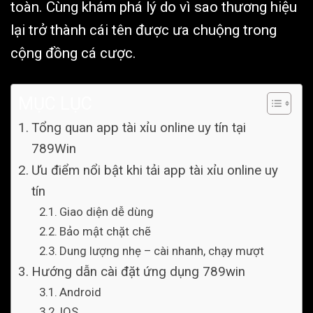
toàn. Cùng khám phá lý do vì sao thương hiệu
lại trở thành cái tên được ưa chuộng trong
cộng đồng cá cược.
MỤC LỤC
Tổng quan app tài xỉu online uy tín tại
789Win
Ưu điểm nổi bật khi tải app tài xỉu online uy
tín
Giao diện dễ dùng
Bảo mật chặt chẽ
Dung lượng nhẹ – cài nhanh, chạy mượt
Hướng dẫn cài đặt ứng dụng 789win
Android
IOS