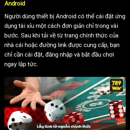
Android
Người dùng thiết bị Android có thể cài đặt ứng
dụng tài xỉu một cách đơn giản chỉ trong vài
bước. Sau khi tải về từ trang chính thức của
nhà cái hoặc đường link được cung cấp, bạn
chỉ cần cài đặt, đăng nhập và bắt đầu chơi
ngay lập tức.