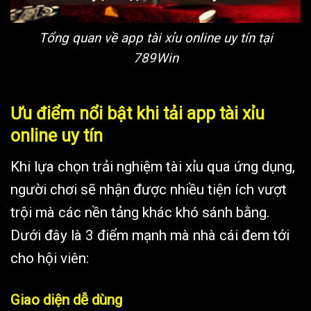
Tổng quan về app tài xỉu online uy tín tại
789Win
Ưu điểm nổi bật khi tải app tài xỉu
online uy tín
Khi lựa chọn trải nghiệm tài xỉu qua ứng dụng,
người chơi sẽ nhận được nhiều tiện ích vượt
trội mà các nền tảng khác khó sánh bằng.
Dưới đây là 3 điểm mạnh mà nhà cái đem tới
cho hội viên:
Giao diện dễ dùng