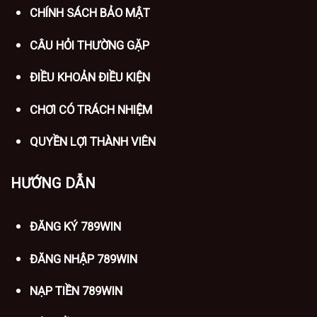
CHÍNH SÁCH BẢO MẬT
CÂU HỎI THƯỜNG GẶP
ĐIỀU KHOẢN ĐIỀU KIỆN
CHƠI CÓ TRÁCH NHIỆM
QUYỀN LỢI THÀNH VIÊN
HƯỚNG DẪN
ĐĂNG KÝ 789WIN
ĐĂNG NHẬP 789WIN
NẠP TIỀN 789WIN