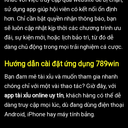
sử dụng app giúp hội viên có kết nối ổn định
hơn. Chỉ cần bật quyền nhận thông báo, bạn
sẽ luôn cập nhật kịp thời các chương trình ưu
đãi, sự kiện mới, hoặc lịch bảo trì, từ đó dễ
dàng chủ động trong mọi trải nghiệm cá cược.
Hướng dẫn cài đặt ứng dụng 789win
Bạn đam mê tài xỉu và muốn tham gia nhanh
chóng chỉ với một vài thao tác? Giờ đây, với
app tài xỉu online uy tín
, khách hàng có thể dễ
dàng truy cập mọi lúc, dù đang dùng điện thoại
Android, iPhone hay máy tính bảng.