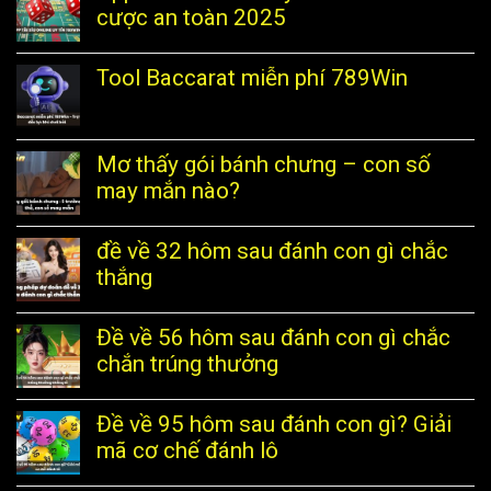
cược an toàn 2025
Tool Baccarat miễn phí 789Win
Mơ thấy gói bánh chưng – con số
may mắn nào?
đề về 32 hôm sau đánh con gì chắc
thắng
Đề về 56 hôm sau đánh con gì chắc
chắn trúng thưởng
Đề về 95 hôm sau đánh con gì? Giải
mã cơ chế đánh lô