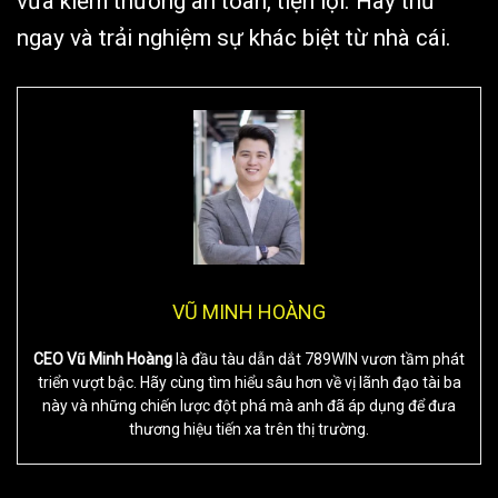
vừa kiếm thưởng an toàn, tiện lợi. Hãy thử
ngay và trải nghiệm sự khác biệt từ nhà cái.
VŨ MINH HOÀNG
CEO Vũ Minh Hoàng
là đầu tàu dẫn dắt 789WIN vươn tầm phát
triển vượt bậc. Hãy cùng tìm hiểu sâu hơn về vị lãnh đạo tài ba
này và những chiến lược đột phá mà anh đã áp dụng để đưa
thương hiệu tiến xa trên thị trường.