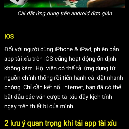
Cài đặt ứng dụng trên android đơn giản
IOS
Đối với người dùng iPhone & iPad, phiên bản
app tài xỉu trên iOS cũng hoạt động ổn định
không kém. Hội viên có thể tải ứng dụng từ
nguồn chính thống rồi tiến hành cài đặt nhanh
chóng. Chỉ cần kết nối internet, bạn đã có thể
bắt đầu các ván cược tài xỉu đầy kịch tính
ngay trên thiết bị của mình.
2 lưu ý quan trọng khi tải app tài xỉu