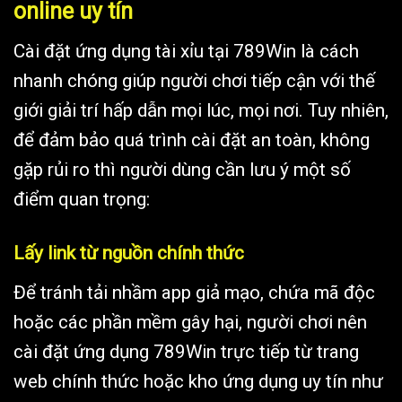
online uy tín
Cài đặt ứng dụng tài xỉu tại 789Win là cách
nhanh chóng giúp người chơi tiếp cận với thế
giới giải trí hấp dẫn mọi lúc, mọi nơi. Tuy nhiên,
để đảm bảo quá trình cài đặt an toàn, không
gặp rủi ro thì người dùng cần lưu ý một số
điểm quan trọng:
Lấy link từ nguồn chính thức
Để tránh tải nhầm app giả mạo, chứa mã độc
hoặc các phần mềm gây hại, người chơi nên
cài đặt ứng dụng 789Win trực tiếp từ trang
web chính thức hoặc kho ứng dụng uy tín như