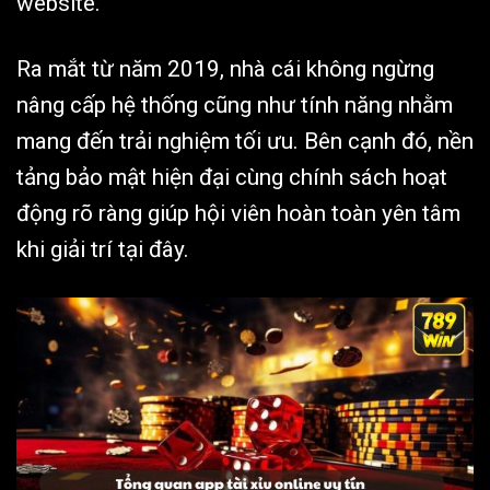
website.
Ra mắt từ năm 2019, nhà cái không ngừng
nâng cấp hệ thống cũng như tính năng nhằm
mang đến trải nghiệm tối ưu. Bên cạnh đó, nền
tảng bảo mật hiện đại cùng chính sách hoạt
động rõ ràng giúp hội viên hoàn toàn yên tâm
khi giải trí tại đây.