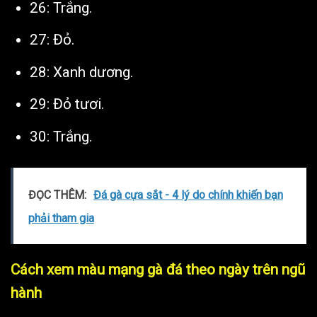
26: Trắng.
27: Đỏ.
28: Xanh dương.
29: Đỏ tươi.
30: Trắng.
ĐỌC THÊM:
Đá gà cựa sắt - 4 lý do chính khiến bạn
phải tham gia
Cách xem màu mạng gà đá theo ngày trên ngũ
hành