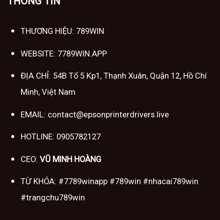
THÔNG TIN
THƯƠNG HIỆU: 789WIN
WEBSITE: 7789WIN.APP
ĐỊA CHỈ: 54B Tổ 5 Kp1, Thạnh Xuân, Quận 12, Hồ Chí
Minh, Việt Nam
EMAIL:
contact@epsonprinterdrivers.live
HOTLINE: 0905782127
CEO:
VŨ MINH HOÀNG
TỪ KHÓA: #7789winapp #789win #nhacai789win
#trangchu789win