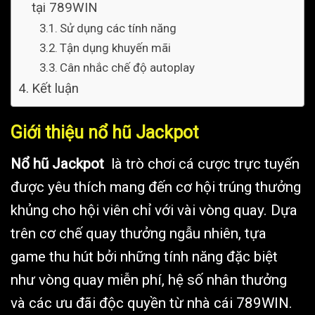
tại 789WIN
Sử dụng các tính năng
Tận dụng khuyến mãi
Cân nhắc chế độ autoplay
Kết luận
Giới thiệu nổ hũ Jackpot
Nổ hũ Jackpot
là trò chơi cá cược trực tuyến
được yêu thích mang đến cơ hội trúng thưởng
khủng cho hội viên chỉ với vài vòng quay. Dựa
trên cơ chế quay thưởng ngẫu nhiên, tựa
game thu hút bởi những tính năng đặc biệt
như vòng quay miễn phí, hệ số nhân thưởng
và các ưu đãi độc quyền từ nhà cái 789WIN.