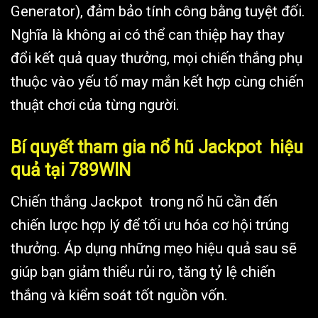
Generator), đảm bảo tính công bằng tuyệt đối.
Nghĩa là không ai có thể can thiệp hay thay
đổi kết quả quay thưởng, mọi chiến thắng phụ
thuộc vào yếu tố may mắn kết hợp cùng chiến
thuật chơi của từng người.
Bí quyết tham gia nổ hũ Jackpot hiệu
quả tại 789WIN
Chiến thắng Jackpot trong nổ hũ cần đến
chiến lược hợp lý để tối ưu hóa cơ hội trúng
thưởng. Áp dụng những mẹo hiệu quả sau sẽ
giúp bạn giảm thiểu rủi ro, tăng tỷ lệ chiến
thắng và kiểm soát tốt nguồn vốn.