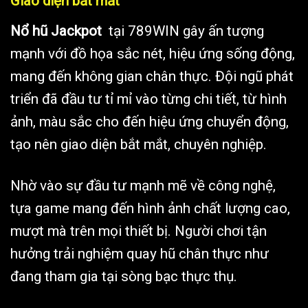
Giao diện bắt mắt
Nổ hũ Jackpot
tại 789WIN gây ấn tượng
mạnh với đồ họa sắc nét, hiệu ứng sống động,
mang đến không gian chân thực. Đội ngũ phát
triển đã đầu tư tỉ mỉ vào từng chi tiết, từ hình
ảnh, màu sắc cho đến hiệu ứng chuyển động,
tạo nên giao diện bắt mắt, chuyên nghiệp.
Nhờ vào sự đầu tư mạnh mẽ về công nghệ,
tựa game mang đến hình ảnh chất lượng cao,
mượt mà trên mọi thiết bị. Người chơi tận
hưởng trải nghiệm quay hũ chân thực như
đang tham gia tại sòng bạc thực thụ.