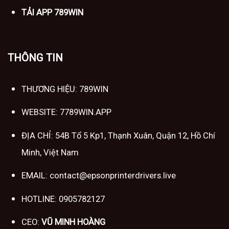
TẢI APP 789WIN
THÔNG TIN
THƯƠNG HIỆU: 789WIN
WEBSITE: 7789WIN.APP
ĐỊA CHỈ: 54B Tổ 5 Kp1, Thạnh Xuân, Quận 12, Hồ Chí
Minh, Việt Nam
EMAIL:
contact@epsonprinterdrivers.live
HOTLINE: 0905782127
CEO:
VŨ MINH HOÀNG