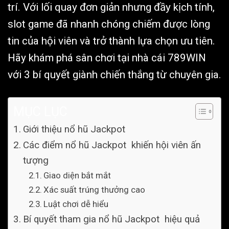
trí. Với lối quay đơn giản nhưng đầy kịch tính,
slot game đã nhanh chóng chiếm được lòng
tin của hội viên và trở thành lựa chọn ưu tiên.
Hãy khám phá sân chơi tại nhà cái 789WIN
với 3 bí quyết giành chiến thắng từ chuyên gia.
MỤC LỤC
Giới thiệu nổ hũ Jackpot
Các điểm nổ hũ Jackpot khiến hội viên ấn
tượng
Giao diện bắt mắt
Xác suất trúng thưởng cao
Luật chơi dễ hiểu
Bí quyết tham gia nổ hũ Jackpot hiệu quả