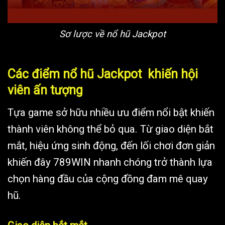
Sơ lược về nổ hũ Jackpot
Các điểm nổ hũ Jackpot khiến hội
viên ấn tượng
Tựa game sở hữu nhiều ưu điểm nổi bật khiến
thành viên không thể bỏ qua. Từ giao diện bắt
mắt, hiệu ứng sinh động, đến lối chơi đơn giản
khiến đây 789WIN nhanh chóng trở thành lựa
chọn hàng đầu của cộng đồng đam mê quay
hũ.