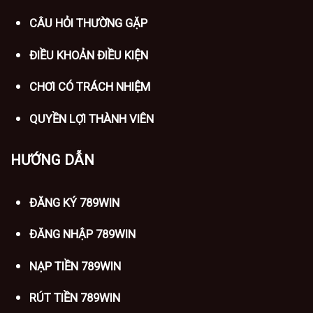
CÂU HỎI THƯỜNG GẶP
ĐIỀU KHOẢN ĐIỀU KIỆN
CHƠI CÓ TRÁCH NHIỆM
QUYỀN LỢI THÀNH VIÊN
HƯỚNG DẪN
ĐĂNG KÝ 789WIN
ĐĂNG NHẬP 789WIN
NẠP TIỀN 789WIN
RÚT TIỀN 789WIN