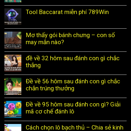
Tool Baccarat miễn phí 789Win
Mơ thấy gói bánh chưng – con số
may mắn nào?
đề về 32 hôm sau đánh con gì chắc
thắng
Đề về 56 hôm sau đánh con gì chắc
chắn trúng thưởng
Đề về 95 hôm sau đánh con gì? Giải
mã cơ chế đánh lô
Cách chọn lô bạch thủ – Chia sẻ kinh