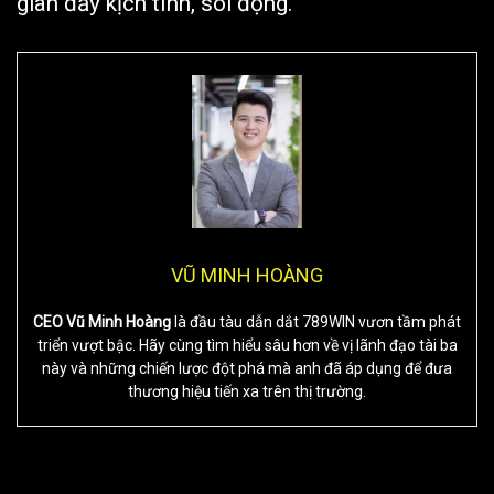
gian đầy kịch tính, sôi động.
VŨ MINH HOÀNG
CEO Vũ Minh Hoàng
là đầu tàu dẫn dắt 789WIN vươn tầm phát
triển vượt bậc. Hãy cùng tìm hiểu sâu hơn về vị lãnh đạo tài ba
này và những chiến lược đột phá mà anh đã áp dụng để đưa
thương hiệu tiến xa trên thị trường.