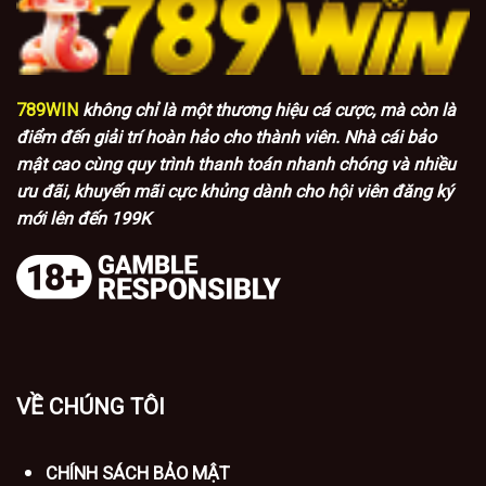
789WIN
không chỉ là một thương hiệu cá cược, mà còn là
điểm đến giải trí hoàn hảo cho thành viên. Nhà cái bảo
mật cao cùng quy trình thanh toán nhanh chóng và nhiều
ưu đãi, khuyến mãi cực khủng dành cho hội viên đăng ký
mới lên đến 199K
VỀ CHÚNG TÔI
CHÍNH SÁCH BẢO MẬT