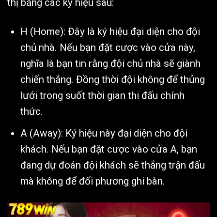
thị bằng các ký hiệu sau:
H (Home): Đây là ký hiệu đại diện cho đội
chủ nhà. Nếu bạn đặt cược vào cửa này,
nghĩa là bạn tin rằng đội chủ nhà sẽ giành
chiến thắng. Đồng thời đội không để thủng
lưới trong suốt thời gian thi đấu chính
thức.
A (Away): Ký hiệu này đại diện cho đội
khách. Nếu bạn đặt cược vào cửa A, bạn
đang dự đoán đội khách sẽ thắng trận đấu
mà không để đối phương ghi bàn.