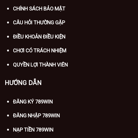
CHÍNH SÁCH BẢO MẬT
CÂU HỎI THƯỜNG GẶP
ĐIỀU KHOẢN ĐIỀU KIỆN
CHƠI CÓ TRÁCH NHIỆM
QUYỀN LỢI THÀNH VIÊN
HƯỚNG DẪN
ĐĂNG KÝ 789WIN
ĐĂNG NHẬP 789WIN
NẠP TIỀN 789WIN