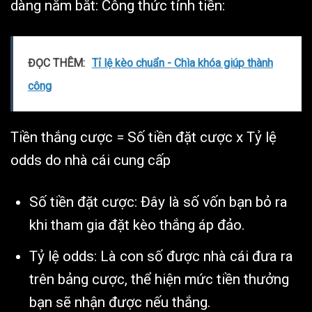
dàng nắm bắt: Công thức tính tiền:
ĐỌC THÊM:
Tỉ lệ kèo chuẩn - Chìa khóa giúp thành
công
Tiền thắng cược = Số tiền đặt cược x Tỷ lệ
odds do nhà cái cung cấp
Số tiền đặt cược: Đây là số vốn bạn bỏ ra
khi tham gia đặt kèo thắng áp đảo.
Tỷ lệ odds: Là con số được nhà cái đưa ra
trên bảng cược, thể hiện mức tiền thưởng
bạn sẽ nhận được nếu thắng.