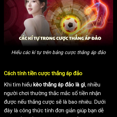
Hiểu các kí tự trên bảng cược thắng áp đảo
Cách tính tiền cược thắng áp đảo
Khi tìm hiểu
kèo thắng áp đảo là gì
, nhiều
người chơi thường thắc mắc số tiền nhận
được nếu thắng cược sẽ là bao nhiêu. Dưới
đây là công thức tính đơn giản giúp bạn dễ