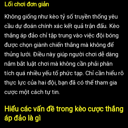
Lối chơi đơn giản
Không giống như kèo tỷ số truyền thống yêu
cầu dự đoán chính xác kết quả trận đấu. Kèo
thắng áp đảo chỉ tập trung vào việc đội bóng
được chọn giành chiến thắng mà không để
thủng lưới. Điều này giúp người chơi dễ dàng
nắm bắt luật chơi mà không cần phải phân
tích quá nhiều yếu tố phức tạp. Chỉ cần hiểu rõ
thực lực của hai đội, bạn đã có thể tham gia
cược một cách tự tin.
Hiểu các vấn đề trong kèo cược thắng
áp đảo là gì