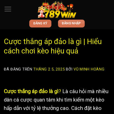
Chuyển
đến
nội
ĐĂNG KÝ
ĐĂNG NHẬP
dung
Cược thắng áp đảo là gì | Hiểu
cách chơi kèo hiệu quả
ĐÃ ĐĂNG TRÊN
THÁNG 2 5, 2025
BỞI
VŨ MINH HOÀNG
Cược thắng áp đảo là gì
?
Là câu hỏi mà nhiều
dân cá cược quan tâm khi tìm kiếm một kèo
hấp dẫn với tỷ lệ thưởng cao. Cách đặt kèo