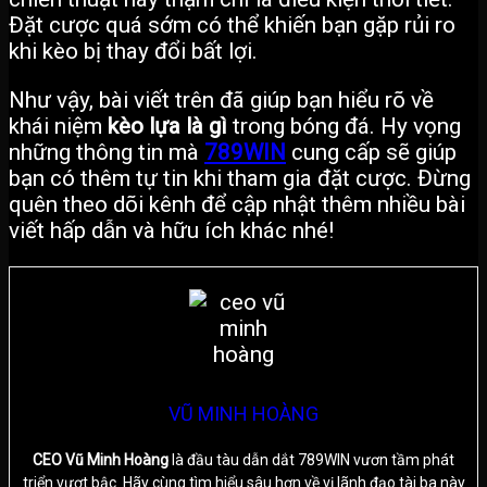
Đặt cược quá sớm có thể khiến bạn gặp rủi ro
khi kèo bị thay đổi bất lợi.
Như vậy, bài viết trên đã giúp bạn hiểu rõ về
khái niệm
kèo lựa là gì
trong bóng đá. Hy vọng
những thông tin mà
789WIN
cung cấp sẽ giúp
bạn có thêm tự tin khi tham gia đặt cược. Đừng
quên theo dõi kênh để cập nhật thêm nhiều bài
viết hấp dẫn và hữu ích khác nhé!
VŨ MINH HOÀNG
CEO Vũ Minh Hoàng
là đầu tàu dẫn dắt 789WIN vươn tầm phát
triển vượt bậc. Hãy cùng tìm hiểu sâu hơn về vị lãnh đạo tài ba này