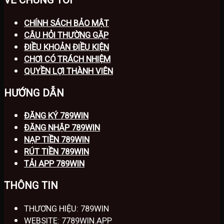
VỀ CHÚNG TÔI
CHÍNH SÁCH BẢO MẬT
CÂU HỎI THƯỜNG GẶP
ĐIỀU KHOẢN ĐIỀU KIỆN
CHƠI CÓ TRÁCH NHIỆM
QUYỀN LỢI THÀNH VIÊN
HƯỚNG DẪN
ĐĂNG KÝ 789WIN
ĐĂNG NHẬP 789WIN
NẠP TIỀN 789WIN
RÚT TIỀN 789WIN
TẢI APP 789WIN
THÔNG TIN
THƯƠNG HIỆU: 789WIN
WEBSITE: 7789WIN.APP