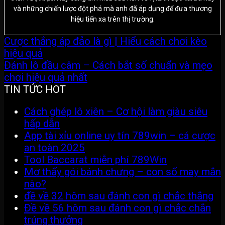
và những chiến lược đột phá mà anh đã áp dụng để đưa thương
hiệu tiến xa trên thị trường.
Cược thắng áp đảo là gì | Hiểu cách chơi kèo
hiệu quả
Đánh lô đầu câm – Cách bắt số chuẩn và mẹo
chơi hiệu quả nhất
TIN TỨC HOT
Cách ghép lô xiên – Cơ hội làm giàu siêu
hấp dẫn
App tài xỉu online uy tín 789win – cá cược
an toàn 2025
Tool Baccarat miễn phí 789Win
Mơ thấy gói bánh chưng – con số may mắn
nào?
đề về 32 hôm sau đánh con gì chắc thắng
Đề về 56 hôm sau đánh con gì chắc chắn
trúng thưởng