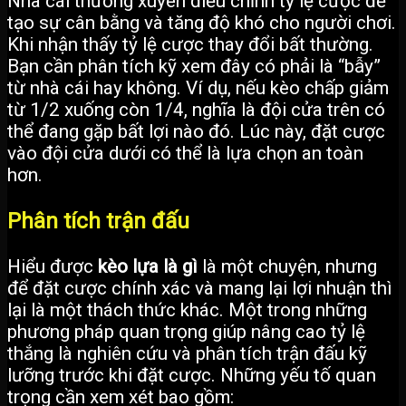
Nhà cái thường xuyên điều chỉnh tỷ lệ cược để
tạo sự cân bằng và tăng độ khó cho người chơi.
Khi nhận thấy tỷ lệ cược thay đổi bất thường.
Bạn cần phân tích kỹ xem đây có phải là “bẫy”
từ nhà cái hay không. Ví dụ, nếu kèo chấp giảm
từ 1/2 xuống còn 1/4, nghĩa là đội cửa trên có
thể đang gặp bất lợi nào đó. Lúc này, đặt cược
vào đội cửa dưới có thể là lựa chọn an toàn
hơn.
Phân tích trận đấu
Hiểu được
kèo lựa là gì
là một chuyện, nhưng
để đặt cược chính xác và mang lại lợi nhuận thì
lại là một thách thức khác. Một trong những
phương pháp quan trọng giúp nâng cao tỷ lệ
thắng là nghiên cứu và phân tích trận đấu kỹ
lưỡng trước khi đặt cược. Những yếu tố quan
trọng cần xem xét bao gồm: