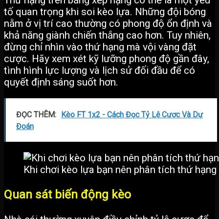
tố quan trọng khi soi kèo lựa. Những đội bóng
nằm ở vị trí cao thường có phong độ ổn định và
khả năng giành chiến thắng cao hơn. Tuy nhiên,
đừng chỉ nhìn vào thứ hạng mà vội vàng đặt
cược. Hãy xem xét kỹ lưỡng phong độ gần đây,
tình hình lực lượng và lịch sử đối đầu để có
quyết định sáng suốt hơn.
ĐỌC THÊM:
Kèo FT 1x2 - Cách Đọc Tỷ Lệ Cược Và Dự
Đoán
Khi chơi kèo lựa bạn nên phân tích thứ hạng
Quan sát biến động kèo