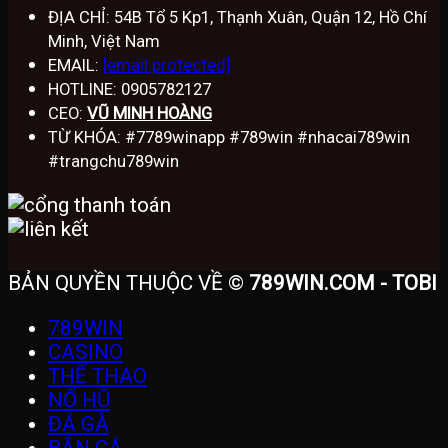
ĐỊA CHỈ: 54B Tổ 5 Kp1, Thạnh Xuân, Quận 12, Hồ Chí
Minh, Việt Nam
EMAIL:
[email protected]
HOTLINE: 0905782127
CEO:
VŨ MINH HOÀNG
TỪ KHÓA: #7789winapp #789win #nhacai789win
#trangchu789win
BẢN QUYỀN THUỘC VỀ ©
789WIN.COM - TOBI
789WIN
CASINO
THỂ THAO
NỔ HŨ
ĐÁ GÀ
BẮN CÁ