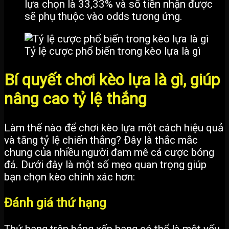
lựa chọn là 33,33% và số tiền nhận được
sẽ phụ thuộc vào odds tương ứng.
Tỷ lệ cược phổ biến trong kèo lựa là gì
Bí quyết chơi kèo lựa là gì, giúp
nâng cao tỷ lệ thắng
Làm thế nào để chơi kèo lựa một cách hiệu quả
và tăng tỷ lệ chiến thắng? Đây là thắc mắc
chung của nhiều người đam mê cá cược bóng
đá. Dưới đây là một số mẹo quan trọng giúp
bạn chọn kèo chính xác hơn:
Đánh giá thứ hạng
Thứ hạng trên bảng xếp hạng có thể là một yếu